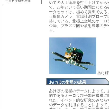
宇宙科学研究本部
めての人工衛星を打ち上げてから
て、20年という長い期間にわた
ータセットは、極めて貴重である
ラ撮像カメラ、電場計測プローブ
得している。北極上空域のオーロ
ジ局、プラズマ圏や放射線帯のデ
る。
あけぼ
あけぼの衛星の成果
あけぼの衛星のデータによって、
的であるオーロラ粒子加速機構に
れた。イベント的な研究のみなら
のデータを利用することによって