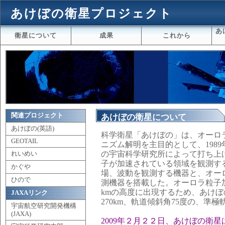
あけぼの衛星プロジェクト
あ
衛星について
成果
これから
関連プロジェクト
あけぼの衛星について
あけぼの(英語)
科学衛星「あけぼの」は、オーロ
GEOTAIL
ニズム解明を主目的として、198
の宇宙科学研究所によって打ち上
れいめい
子が加速されている領域を観測す
かぐや
場、波動を観測する機器と、オー
ひので
測機器を搭載した。オーロラ粒子
kmの高度に出現するため、あけぼの
JAXAリンク
270km、軌道傾斜角75度の、準
宇宙航空研究開発機構
(JAXA)
2009年２月２２日、あけぼの衛