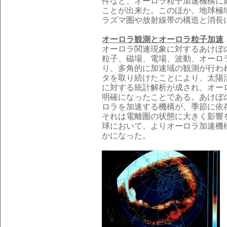
件など、オーロラ粒子加速機構に
ことが出来た。このほか、地球極
ラズマ圏や放射線帯の構造と消長
オーロラ観測とオーロラ粒子加速
オーロラ関連現象に対するあけぼ
粒子、磁場、電場、波動、オーロ
り、多角的に加速域の観測が行わ
タを取り続けたことにより、太陽
に対する統計解析が成され、オー
明確になったことである。あけぼ
ロラを加速する機構が、季節に依
それは電離圏の状態に大きく影響
球において、よりオーロラ加速機
かになった。