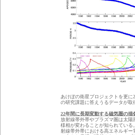
あけぼの衛星プロジェクトを更に
の研究課題に答えうるデータが取
22年間に長期変動する磁気圏の描
放射線帯外帯やプラズマ圏は太陽
様相が変わることが知られている
射線帯外帯における高エネルギー