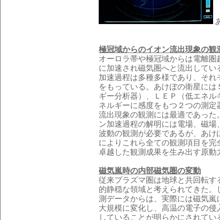
極冠域からのイオン流出現象の観
オーロラ帯や極冠域からは電離圏
に加速され磁気圏へと流出してい
加速過程は多種多様であり、それ
をもっている。あけぼの衛星には
ギー分析器）、ＬＥＰ（低エネル
ネルギーに感度をもつ２つの測定
流出現象の観測には最適であった
ン加速過程の解明には電場、磁場
波動の観測が必要であるが、あけ
によりこれら全ての観測項目を完
卓越した観測成果を生み出す原動
磁気嵐時の内部磁気圏の変動
従来プラズマ圏は地球と共回転す
的静穏な領域と考えられてきた。
測データからは、実際には磁気嵐
大規模に変化し、高温の電子の侵
していることが明らかにされてい