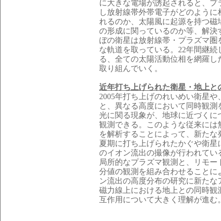
に大きな電場が誘起されると、プ
し放射線帯外帯電子がどのように
れるのか、太陽風に起源を持つ磁
の形成に関っているのか等、解決
ぼの衛星は放射線帯・プラズマ圏
な軌道を取っている。22年間継
る、全ての太陽活動位相を網羅し
取り組んでいく。
近年打ち上げられた衛星・地上と
2005年打ち上げのれいめい衛星や、
と、異なる高度において同時観測
光に関る現象が、地球に近づくに
観測できる。このような従来には
を解析することによって、新たな発
夏期に打ち上げられたかぐや衛星
のイオン流出の撮像が行われてい
局所的なプラズマ観測と、リモー
分値の観測を組み合わせることに
ン流出の高度分布の研究に新たな
磁力線上における地上との同時観
互作用について大きく理解が進む