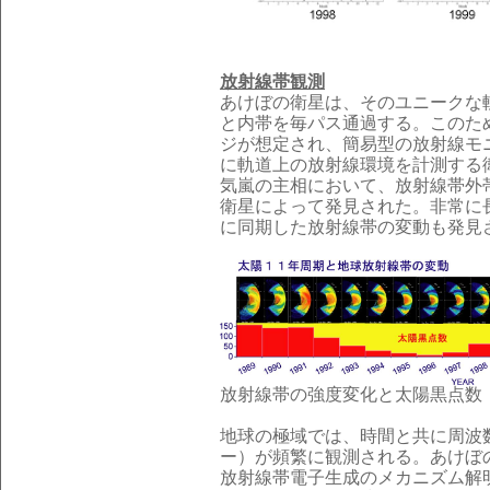
放射線帯観測
あけぼの衛星は、そのユニークな
と内帯を毎パス通過する。このた
ジが想定され、簡易型の放射線モ
に軌道上の放射線環境を計測する
気嵐の主相において、放射線帯外
衛星によって発見された。非常に
に同期した放射線帯の変動も発見
放射線帯の強度変化と太陽黒点数
地球の極域では、時間と共に周波数
ー）が頻繁に観測される。あけぼ
放射線帯電子生成のメカニズム解