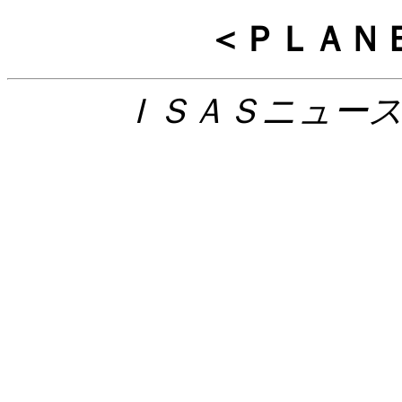
＜ＰＬＡＮ
ＩＳＡＳニュース N