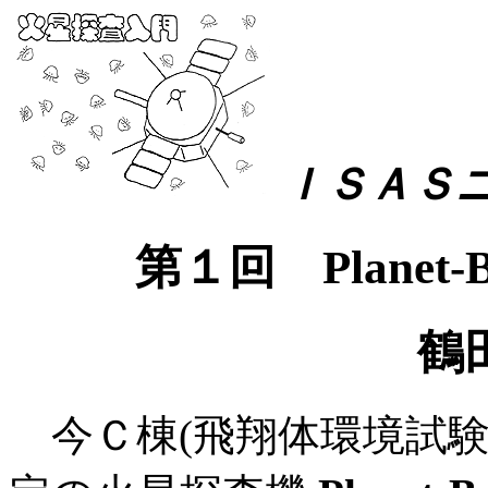
ＩＳＡＳニュ
第１回
Planet-
鶴
今Ｃ棟(飛翔体環境試験棟