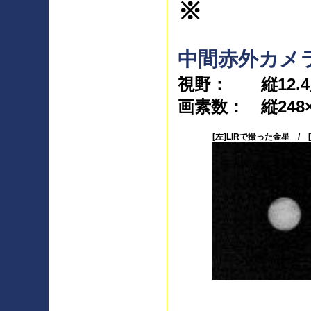
※
中間赤外カメラ (
視野： 縦12.4度
画素数： 縦248×
[左]LIRで撮った金星 /