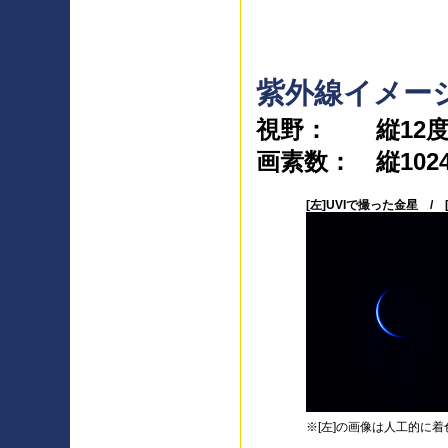
紫外線イメージャ
視野： 縦12度
画素数： 縦1024
[左]UVIで撮った金星 /
※[左]の画像は人工的に