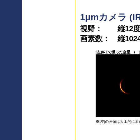
1μmカメラ (IR
視野： 縦12度
画素数： 縦1024
[左]IR1で撮った金星 /
※[左]の画像は人工的に