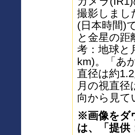
カメラ(IR
撮影しまし
(日本時間
と金星の距離
考：地球と
km)。「
直径は約1.
月の視直径は
向から見て
※画像をダ
は、「提供