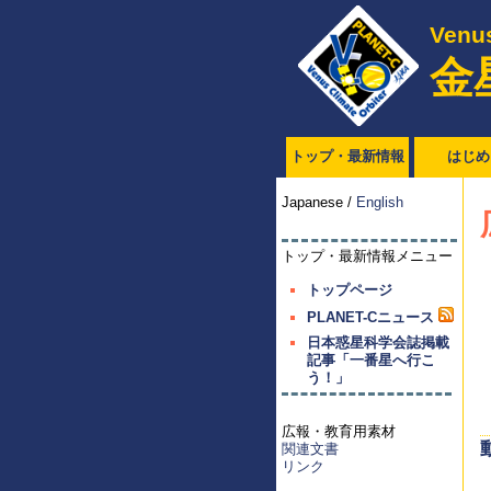
Venus
金
トップ・最新情報
はじめ
Japanese /
English
トップ・最新情報メニュー
トップページ
PLANET-Cニュース
日本惑星科学会誌掲載
記事「一番星へ行こ
う！」
広報・教育用素材
関連文書
リンク