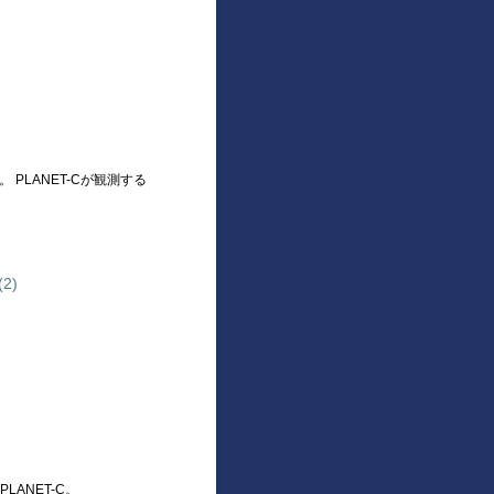
PLANET-Cが観測する
2)
ANET-C。