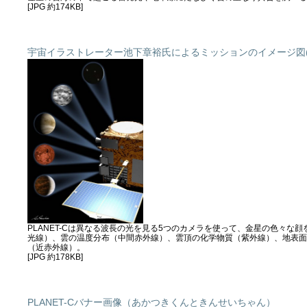
[JPG 約174KB]
宇宙イラストレーター池下章裕氏によるミッションのイメージ図(
PLANET-Cは異なる波長の光を見る5つのカメラを使って、金星の色々な顔
光線）、雲の温度分布（中間赤外線）、雲頂の化学物質（紫外線）、地表面
（近赤外線）。
[JPG 約178KB]
PLANET-Cバナー画像（あかつきくんときんせいちゃん）