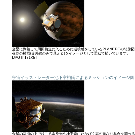
金星に到着して周回軌道に入るために逆噴射をしているPLANET-Cの想像図。 
夜側の模様(赤外線のみで見える)をイメージとして重ねて描いています。
[JPG 約181KB]
宇宙イラストレーター池下章裕氏によるミッションのイメージ図(
金星の雲海の中で起こる雷発光や地平線にたなびく雲の重なり具合を調べるPL