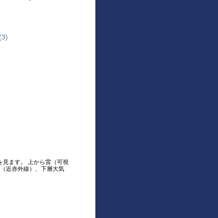
3)
を見ます。 上から雷（可視
（近赤外線）、下層大気