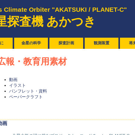
 Climate Orbiter "AKATSUKI / PLANET-C"
星探査機 あかつき
に
金星の科学
探査計画
観測装置
将
広報・教育用素材
動画
イラスト
パンフレット・資料
ペーパークラフト
動画