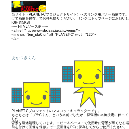
当サイト（PLANET-Cプロジェクトサイト）へのリンク用バナー画像です
けて画像を保存」でお持ち帰りください。リンクはトップページにお願いし
[GIF 約5KB]
----- HTMLソース例 -----
<a href="http://www.stp.isas.jaxa.jp/venus/">
<img src="bnr_plaC.gif" alt="PLANET-C" width="120">
</a>
あかつきくん
PLANET-Cプロジェクトのマスコットキャラクターです。
もともとは「プラCくん」という名前でしたが、探査機の名称決定に伴って
した。
背景を透過処理しています。コピー＆ペーストで使用時に背景が黒くなる場
前を付けて画像を保存」で一度画像をPCに保存してからご使用ください。