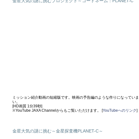
金星大気の謎に挑むプロジェクト～コードネーム：PLANET-C
ミッション紹介動画の短縮版です。映画の予告編のような作りになっていま
い。
[HD画質 1分39秒]
※YouTube JAXA Channelからもご覧いただけます。 [
YouTubeへのリンク
]
金星大気の謎に挑む～金星探査機PLANET-C～