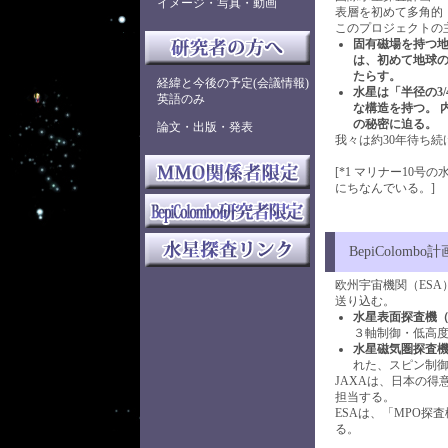
イメージ・写真・動画
表層を初めて多角的
このプロジェクトの
固有磁場を持つ地
は、初めて地球の
たらす。
経緯と今後の予定(会議情報)
水星は「半径の3
英語のみ
な構造を持つ。 
の秘密に迫る。
論文・出版・発表
我々は約30年待ち
[*1 マリナー10
にちなんでいる。]
BepiColombo
欧州宇宙機関（ESA
送り込む。
水星表面探査機（
３軸制御・低高
水星磁気圏探査機
れた、スピン制
JAXAは、日本の
担当する。
ESAは、「MPO
る。