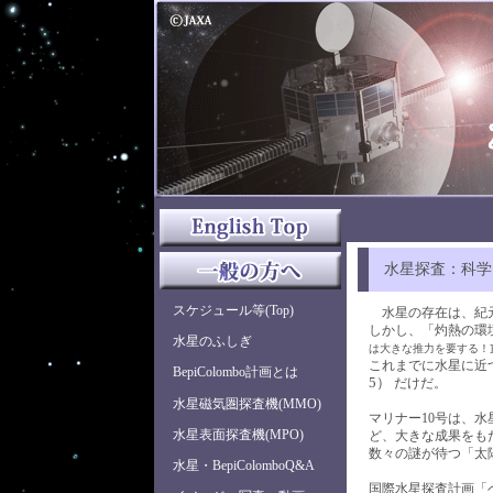
水星探査：科学
スケジュール等(Top)
水星の存在は、紀元
しかし、「灼熱の環
水星のふしぎ
は大きな推力を要する！]
これまでに水星に近
BepiColombo計画とは
5）
だけだ。
水星磁気圏探査機(MMO)
マリナー10号は、
水星表面探査機(MPO)
ど、大きな成果をも
数々の謎が待つ「太
水星・BepiColomboQ&A
国際水星探査計画「ベピ