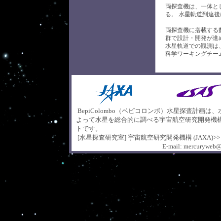
両探査機は、一体と
る。 水星軌道到達
両探査機に搭載する
群で設計・開発が進
水星軌道での観測は、
科学ワーキングチ
BepiColombo（ベピコロンボ）水星探査計画は
よって水星を総合的に調べる宇宙航空研究開発機
トです。
[水星探査研究室]
宇宙航空研究開発機構 (JAXA)>>
E-mail: mercuryweb@